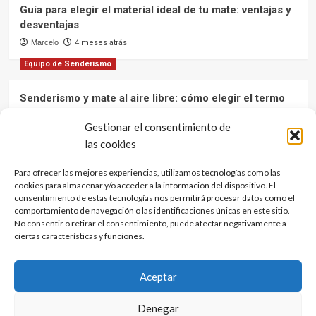
Guía para elegir el material ideal de tu mate: ventajas y
desventajas
Marcelo
4 meses atrás
Equipo de Senderismo
Senderismo y mate al aire libre: cómo elegir el termo
ideal para mantener el agua caliente en tus aventuras
Gestionar el consentimiento de
Marcelo
12 meses atrás
las cookies
Cultura y Tradiciones
Para ofrecer las mejores experiencias, utilizamos tecnologías como las
cookies para almacenar y/o acceder a la información del dispositivo. El
El mate: una bebida que une culturas
consentimiento de estas tecnologías nos permitirá procesar datos como el
Marcelo
1 año atrás
comportamiento de navegación o las identificaciones únicas en este sitio.
No consentir o retirar el consentimiento, puede afectar negativamente a
ciertas características y funciones.
Aviso de Privacidad
Política de Privaci …
Aceptar
Política de cookies
Contacto
Términos y Condiciones
Países Materos
Argentina
Uruguay
Paraguay
Denegar