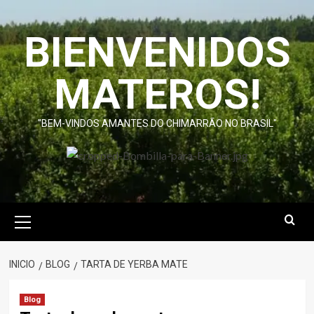
Saltar
al
BIENVENIDOS
contenido
MATEROS!
"BEM-VINDOS AMANTES DO CHIMARRÃO NO BRASIL"
Menú
primario
INICIO
BLOG
TARTA DE YERBA MATE
Blog