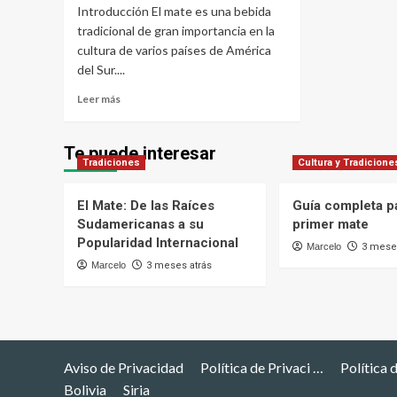
Introducción El mate es una bebida
tradicional de gran importancia en la
cultura de varios países de América
del Sur....
Leer
Leer más
más
sobre
Cómo
Te puede interesar
Tradiciones
preparar
Cultura y Tradicione
un
buen
El Mate: De las Raíces
Guía completa pa
mate
Sudamericanas a su
primer mate
Popularidad Internacional
Marcelo
3 meses
Marcelo
3 meses atrás
Aviso de Privacidad
Política de Privaci …
Política 
Bolivia
Siria