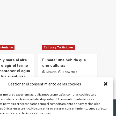
enderismo
Cultura y Tradiciones
 y mate al aire
El mate: una bebida que
 elegir el termo
une culturas
mantener el agua
Marcelo
1 año atrás
 tus aventuras
12 meses atrás
Gestionar el consentimiento de las cookies
las mejores experiencias, utilizamos tecnologías como las cookies para
 acceder a la información del dispositivo. El consentimiento de estas
os permitirá procesar datos como el comportamiento de navegación o las
os
Argentina
Uruguay
Paraguay
Brasil
es únicas en este sitio. No consentir o retirar el consentimiento, puede afectar
 a ciertas características y funciones.