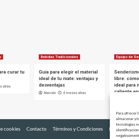
s
Bebidas Tradicionales
Equipo de S
ra curar tu
Guía para elegir el material
Senderismo
ideal de tu mate: ventajas y
libre: cómo
desventajas
ideal para 
 atrás
caliente en
Marcelo
4 meses atrás
Marcelo
Para ofrecer 
almacenar y/o
tecnologías n
de cookies
Contacto
Términos y Condiciones
Países Mater
identificacion
negativamente