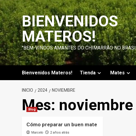
Saltar
al
BIENVENIDOS
contenido
MATEROS!
"BEM-VINDOS AMANTES DO CHIMARRÃO NO BRASI
Bienvenidos Materos!
Tienda
Mates
INICIO
2024
NOVIEMBRE
Mes:
noviembre
Blog
Cómo preparar un buen mate
Marcelo
2 años atrás