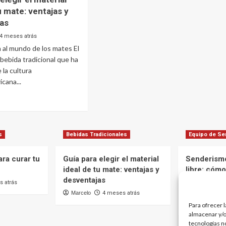
u mate: ventajas y
jas
4 meses atrás
 al mundo de los mates El
bebida tradicional que ha
 la cultura
cana...
e
s
Bebidas Tradicionales
Equipo de S
r
ra curar tu
Guía para elegir el material
Senderismo
ial
ideal de tu mate: ventajas y
libre: cómo
desventajas
ideal para 
 atrás
caliente en
Marcelo
4 meses atrás
:
Marcelo
Para ofrecer 
jas
almacenar y/o
tecnologías n