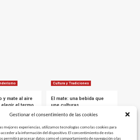
enderismo
Cultura y Tradiciones
 y mate al aire
El mate: una bebida que
 elegir el termo
une culturas
mantener el agua
Marcelo
1 año atrás
Gestionar el consentimiento de las cookies
 tus aventuras
12 meses atrás
las mejores experiencias, utilizamos tecnologías como las cookies para
 acceder a la información del dispositivo. El consentimiento de estas
os permitirá procesar datos como el comportamiento de navegación o las