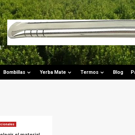
L"
Bombillas
Yerba Mate
Termos
Blog
P
icionales
elegir el material