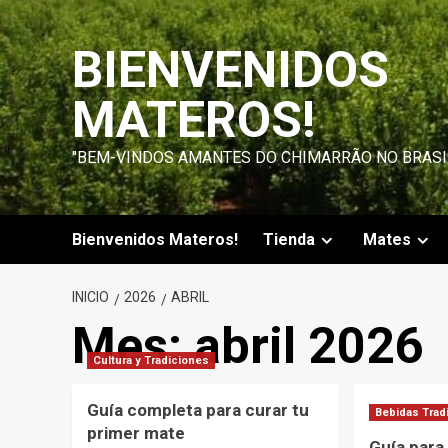
Saltar
al
BIENVENIDOS
contenido
MATEROS!
"BEM-VINDOS AMANTES DO CHIMARRÃO NO BRASI
Bienvenidos Materos!
Tienda
Mates
INICIO
2026
ABRIL
Mes:
abril 2026
Cultura y Tradiciones
Guía completa para curar tu
Bebidas Trad
primer mate
Guía para 