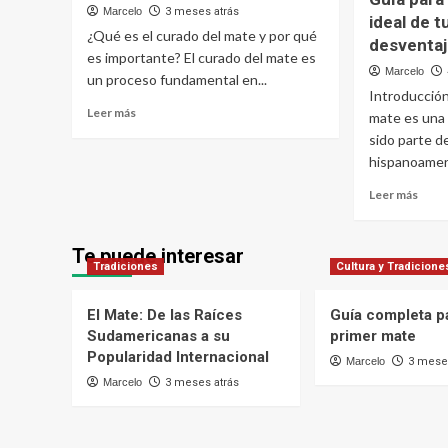
Marcelo
3 meses atrás
ideal de t
¿Qué es el curado del mate y por qué
desventa
es importante? El curado del mate es
Marcelo
un proceso fundamental en...
Introducción
Leer
Leer más
mate es una 
más
sido parte de
sobre
hispanoameri
Guía
completa
Leer
Leer más
para
más
curar
sobr
tu
Guía
Te puede interesar
primer
Tradiciones
Cultura y Tradicione
para
mate
elegi
el
El Mate: De las Raíces
Guía completa pa
mater
Sudamericanas a su
primer mate
ideal
Popularidad Internacional
Marcelo
3 meses
de
tu
Marcelo
3 meses atrás
mate
venta
y