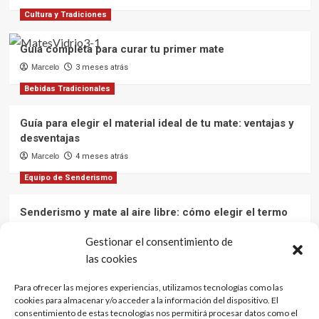
Cultura y Tradiciones
Guía completa para curar tu primer mate
Marcelo
3 meses atrás
Bebidas Tradicionales
Guía para elegir el material ideal de tu mate: ventajas y
desventajas
Marcelo
4 meses atrás
Equipo de Senderismo
Senderismo y mate al aire libre: cómo elegir el termo
ideal para mantener el agua caliente en tus aventuras
Gestionar el consentimiento de
Marcelo
12 meses atrás
las cookies
Cultura y Tradiciones
Para ofrecer las mejores experiencias, utilizamos tecnologías como las
cookies para almacenar y/o acceder a la información del dispositivo. El
El mate: una bebida que une culturas
consentimiento de estas tecnologías nos permitirá procesar datos como el