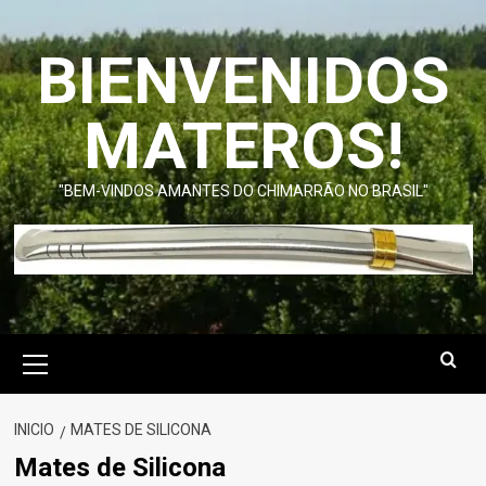
Saltar
al
BIENVENIDOS
contenido
MATEROS!
"BEM-VINDOS AMANTES DO CHIMARRÃO NO BRASIL"
Menú
primario
INICIO
MATES DE SILICONA
Mates de Silicona