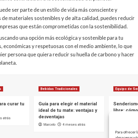
ede ser parte de un estilo de vida más consciente y
 de materiales sostenibles y de alta calidad, puedes reducir
empresas que están comprometidas con la sostenibilidad.
buscando una opción más ecológica y sostenible para tu
, económicas y respetuosas con el medio ambiente, lo que
uier persona que quiera reducir su huella de carbono y hacer
planeta.
s
Bebidas Tradicionales
Equipo de S
ra curar tu
Guía para elegir el material
Senderismo
ideal de tu mate: ventajas y
libre: cómo
desventajas
ideal para 
 atrás
caliente en
Marcelo
4 meses atrás
Marcelo
Para ofrecer 
almacenar y/o