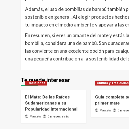
Además, el uso de bombillas de bambú también pu
sostenible en general. Al elegir productos hechos
tu impacto en el medio ambiente y apoyar a las 
En resumen, si eres un amante del mate y estás 
bombilla, considera una de bambú. Son duraderas
las convierte en una excelente opción para cualq
una pequeña contribución a la sostenibilidad del 
Te puede interesar
Tradiciones
Cultura y Tradicione
El Mate: De las Raíces
Guía completa pa
Sudamericanas a su
primer mate
Popularidad Internacional
Marcelo
3 meses
Marcelo
3 meses atrás