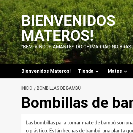
Saltar
al
BIENVENIDOS
contenido
MATEROS!
"BEM-VINDOS AMANTES DO CHIMARRÃO NO BRASI
Bienvenidos Materos!
Tienda
Mates
INICIO
BOMBILLAS DE BAMBÚ
Bombillas de b
Las bombillas para tomar mate de bambú son una a
o plástico. Están hechas de bambú, una planta qu