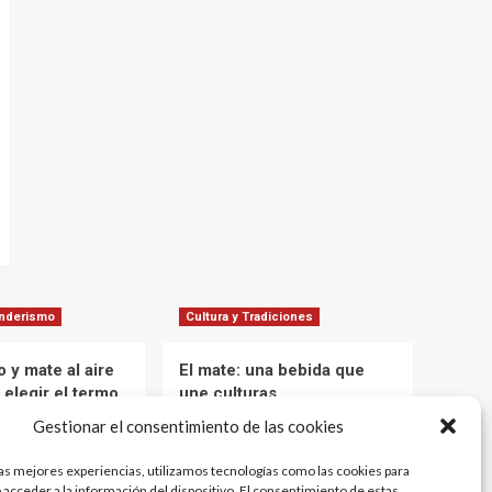
enderismo
Cultura y Tradiciones
 y mate al aire
El mate: una bebida que
 elegir el termo
une culturas
mantener el agua
Marcelo
1 año atrás
Gestionar el consentimiento de las cookies
 tus aventuras
12 meses atrás
las mejores experiencias, utilizamos tecnologías como las cookies para
 acceder a la información del dispositivo. El consentimiento de estas