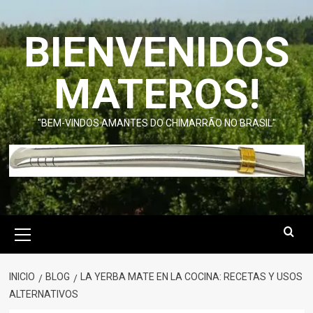
Saltar
al
BIENVENIDOS
contenido
MATEROS!
"BEM-VINDOS AMANTES DO CHIMARRÃO NO BRASIL"
Menú
primario
INICIO
BLOG
LA YERBA MATE EN LA COCINA: RECETAS Y USOS
ALTERNATIVOS