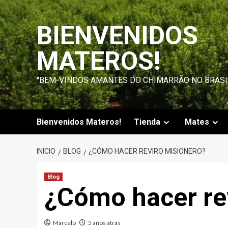
Saltar
al
BIENVENIDOS
contenido
MATEROS!
"BEM-VINDOS AMANTES DO CHIMARRÃO NO BRASI
Bienvenidos Materos!
Tienda
Mates
INICIO
BLOG
¿CÓMO HACER REVIRO MISIONERO?
Blog
¿Cómo hacer re
Marcelo
5 años atrás