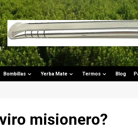
L"
Bombillas
Yerba Mate
Termos
Blog
P
viro misionero?