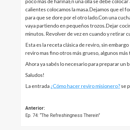
poco más de harinaEn una olla se debe colocar a 
calientes colocamos la masa.Dejamos que el fo
para que se dore por el otro lado.Con una cuch
vaya partiendo en pequeños trozos.Dejar cocin
minutos. Revolver de vez en cuando y retirar 
Esta es la receta clásica de reviro, sin embarg
reviro mas fino otros más grueso, algunos más 
Ahora ya sabés lo necesario para preparar un b
Saludos!
La entrada
¿Cómo hacer reviro misionero?
se p
Navegación
Anterior:
Ep. 74: “The Refreshingness Therein”
de
entradas