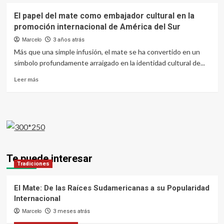
El papel del mate como embajador cultural en la
promoción internacional de América del Sur
Marcelo
3 años atrás
Más que una simple infusión, el mate se ha convertido en un
símbolo profundamente arraigado en la identidad cultural de...
Leer
Leer más
más
sobre
El
papel
del
mate
como
embajador
Te puede interesar
cultural
Tradiciones
en
la
El Mate: De las Raíces Sudamericanas a su Popularidad
promoción
Internacional
internacional
de
Marcelo
3 meses atrás
América