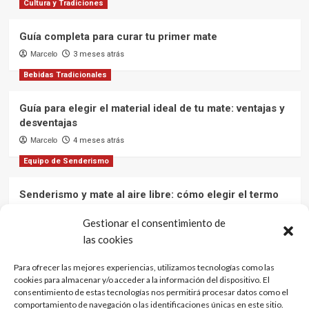
Cultura y Tradiciones
del
Sur
Guía completa para curar tu primer mate
Marcelo
3 meses atrás
Bebidas Tradicionales
Guía para elegir el material ideal de tu mate: ventajas y
desventajas
Marcelo
4 meses atrás
Equipo de Senderismo
Senderismo y mate al aire libre: cómo elegir el termo
ideal para mantener el agua caliente en tus aventuras
Gestionar el consentimiento de
Marcelo
12 meses atrás
las cookies
Cultura y Tradiciones
Para ofrecer las mejores experiencias, utilizamos tecnologías como las
cookies para almacenar y/o acceder a la información del dispositivo. El
El mate: una bebida que une culturas
consentimiento de estas tecnologías nos permitirá procesar datos como el
Marcelo
1 año atrás
comportamiento de navegación o las identificaciones únicas en este sitio.