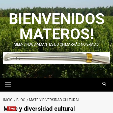
Saltar
al
BIENVENIDOS
contenido
MATEROS!
"BEM-VINDOS AMANTES DO CHIMARRÃO NO BRASIL"
Menú
primario
INICIO
BLOG
MATE Y DIVERSIDAD CULTURAL
Mate y diversidad cultural
Blog