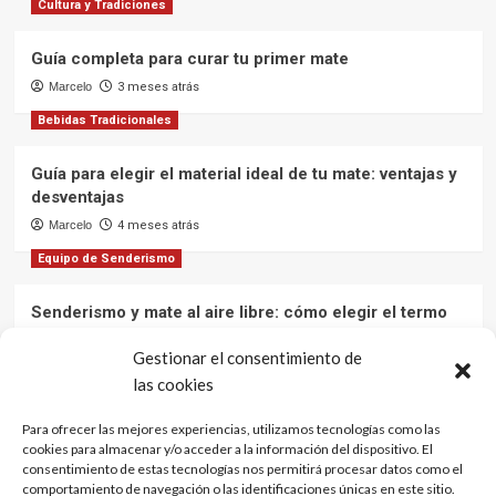
Cultura y Tradiciones
Guía completa para curar tu primer mate
Marcelo
3 meses atrás
Bebidas Tradicionales
Guía para elegir el material ideal de tu mate: ventajas y
desventajas
Marcelo
4 meses atrás
Equipo de Senderismo
Senderismo y mate al aire libre: cómo elegir el termo
ideal para mantener el agua caliente en tus aventuras
Gestionar el consentimiento de
Marcelo
12 meses atrás
las cookies
Cultura y Tradiciones
Para ofrecer las mejores experiencias, utilizamos tecnologías como las
cookies para almacenar y/o acceder a la información del dispositivo. El
El mate: una bebida que une culturas
consentimiento de estas tecnologías nos permitirá procesar datos como el
Marcelo
1 año atrás
comportamiento de navegación o las identificaciones únicas en este sitio.