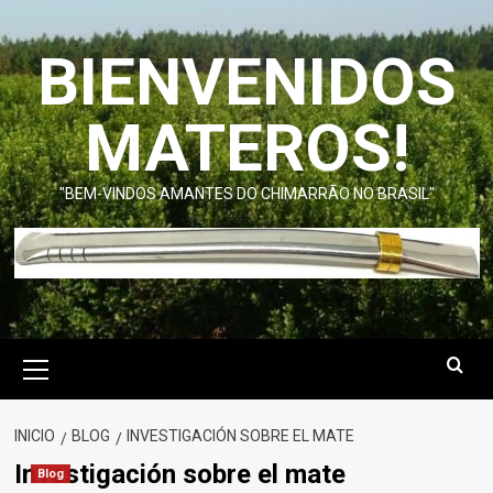
Saltar
al
BIENVENIDOS
contenido
MATEROS!
"BEM-VINDOS AMANTES DO CHIMARRÃO NO BRASIL"
Menú
primario
INICIO
BLOG
INVESTIGACIÓN SOBRE EL MATE
Investigación sobre el mate
Blog