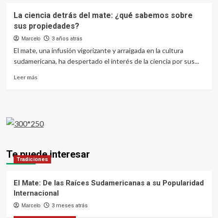
La ciencia detrás del mate: ¿qué sabemos sobre
sus propiedades?
Marcelo
3 años atrás
El mate, una infusión vigorizante y arraigada en la cultura
sudamericana, ha despertado el interés de la ciencia por sus...
Leer
Leer más
más
sobre
La
ciencia
detrás
del
mate:
¿qué
Te puede interesar
sabemos
Tradiciones
sobre
sus
El Mate: De las Raíces Sudamericanas a su Popularidad
propiedades?
Internacional
Marcelo
3 meses atrás