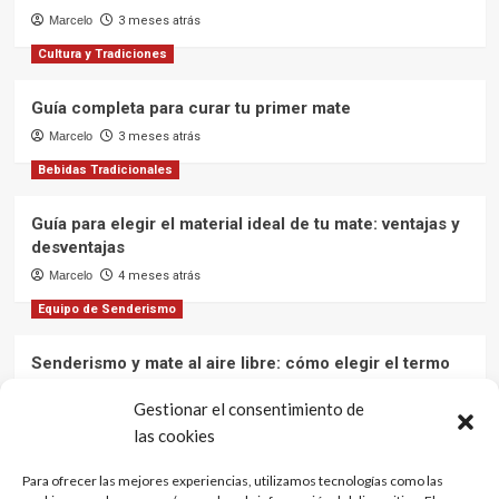
promover
Marcelo
3 meses atrás
la
Cultura y Tradiciones
cultura
y
la
Guía completa para curar tu primer mate
calidad
Marcelo
3 meses atrás
de
la
Bebidas Tradicionales
yerba
mate
Guía para elegir el material ideal de tu mate: ventajas y
desventajas
Marcelo
4 meses atrás
Equipo de Senderismo
Senderismo y mate al aire libre: cómo elegir el termo
ideal para mantener el agua caliente en tus aventuras
Gestionar el consentimiento de
Marcelo
12 meses atrás
las cookies
Cultura y Tradiciones
Para ofrecer las mejores experiencias, utilizamos tecnologías como las