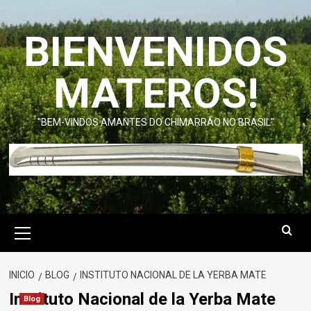
Saltar
al
BIENVENIDOS
contenido
MATEROS!
"BEM-VINDOS AMANTES DO CHIMARRÃO NO BRASIL"
Menú
primario
INICIO
BLOG
INSTITUTO NACIONAL DE LA YERBA MATE
Instituto Nacional de la Yerba Mate
Blog