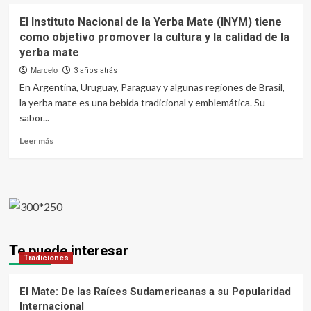
El Instituto Nacional de la Yerba Mate (INYM) tiene
como objetivo promover la cultura y la calidad de la
yerba mate
Marcelo
3 años atrás
En Argentina, Uruguay, Paraguay y algunas regiones de Brasil,
la yerba mate es una bebida tradicional y emblemática. Su
sabor...
Leer
Leer más
más
sobre
El
Instituto
Nacional
de
la
Yerba
Te puede interesar
Mate
Tradiciones
(INYM)
tiene
El Mate: De las Raíces Sudamericanas a su Popularidad
como
Internacional
objetivo