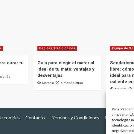
s
Bebidas Tradicionales
Equipo de S
ra curar tu
Guía para elegir el material
Senderismo
ideal de tu mate: ventajas y
libre: cómo
desventajas
ideal para 
 atrás
caliente en
Marcelo
4 meses atrás
Marcelo
Para ofrecer 
almacenar y/o
de cookies
Contacto
Términos y Condiciones
Países Mater
tecnologías n
identificacion
negativamente