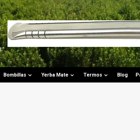
L"
Bombillas
Yerba Mate
Termos
Blog
P