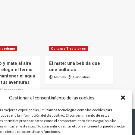
enderismo
Cultura y Tradiciones
 y mate al aire
El mate: una bebida que
 elegir el termo
une culturas
mantener el agua
Marcelo
1 año atrás
 tus aventuras
12 meses atrás
Gestionar el consentimiento de las cookies
las mejores experiencias, utilizamos tecnologías como las cookies para
 acceder a la información del dispositivo. El consentimiento de estas
os
Argentina
Uruguay
Paraguay
Brasil
os permitirá procesar datos como el comportamiento de navegación o las
es únicas en este sitio. No consentir o retirar el consentimiento, puede afectar
 a ciertas características y funciones.