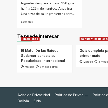
Ingredientes para la masa: 250 g de
harina 125 g de manteca Agua fría
Una pizca de sal Ingredientes para...
Leer
Leer más
más
sobre
Tarta
Te puede interesar
Tradiciones
de
Cultura y Tradicione
yerba
mate
El Mate: De las Raíces
Guía completa pa
Sudamericanas a su
primer mate
Popularidad Internacional
Marcelo
3 meses
Marcelo
3 meses atrás
Aviso de Privacidad
Política de Privaci …
Política 
Bolivia
Siria