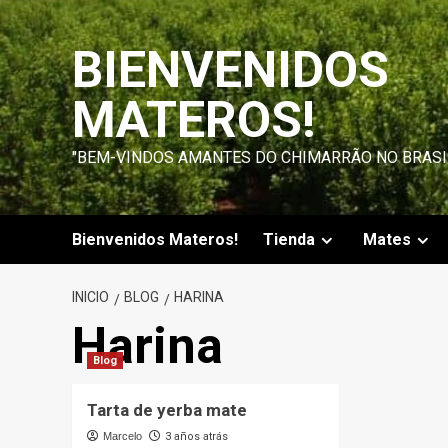
Saltar
al
BIENVENIDOS
contenido
MATEROS!
"BEM-VINDOS AMANTES DO CHIMARRÃO NO BRASI
Bienvenidos Materos!
Tienda
Mates
INICIO
BLOG
HARINA
Harina
Blog
Tarta de yerba mate
Marcelo
3 años atrás