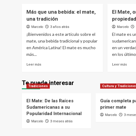
sobre
sobr
y
Cómo
Los
aume
Más que una bebida: el mate,
El Mate, o
Elegir
10
tu
una tradición
propiedad
los
Mejo
produ
Complementos
Acce
Marcelo
3 años atrás
Marcelo
Ideales
para
¡Bienvenidos a este artículo sobre el
El mate es u
para
Prep
mate, una bebida tradicional y popular
sudamerican
tu
un
en América Latina! El mate es mucho
en un verda
Ritual
Mate
más...
en los último
de
Perf
Mate
Leer
Leer
Leer más
Leer más
más
más
sobre
sobr
Más
El
Te puede interesar
Tradiciones
que
Cultura y Tradicione
Mate
una
oríge
bebida:
histo
El Mate: De las Raíces
Guía completa pa
el
prop
Sudamericanas a su
primer mate
mate,
y
Popularidad Internacional
una
Marcelo
3 meses
benef
tradición
Marcelo
3 meses atrás