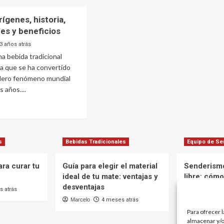
sobre
e
Los
ntar
rígenes, historia,
Secretos
es y beneficios
del
res
ctividad
Mate
sorios
3 años atrás
Perfecto
na bebida tradicional
arar
a que se ha convertido
dero fenómeno mundial
s años....
ecto
e
s
,
Bebidas Tradicionales
Equipo de S
nes,
ria,
ra curar tu
Guía para elegir el material
Senderismo
iedades
ideal de tu mate: ventajas y
libre: cómo
desventajas
ideal para 
 atrás
icios
caliente en
Marcelo
4 meses atrás
Marcelo
Para ofrecer 
almacenar y/o