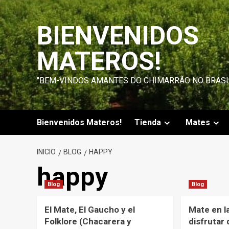
Saltar
al
BIENVENIDOS
contenido
MATEROS!
"BEM-VINDOS AMANTES DO CHIMARRÃO NO BRASI
Bienvenidos Materos!
Tienda
Mates
INICIO
BLOG
HAPPY
happy
Blog
Blog
El Mate, El Gaucho y el
Mate en l
Folklore (Chacarera y
disfrutar 