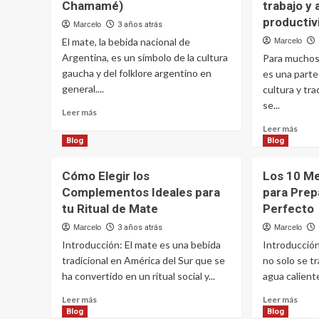
Chamamé)
trabajo y
productiv
Marcelo
3 años atrás
El mate, la bebida nacional de
Marcelo
Argentina, es un símbolo de la cultura
Para muchos
gaucha y del folklore argentino en
es una parte
general....
cultura y tr
se...
Leer
Leer más
más
Leer
Leer más
sobre
más
Blog
Blog
El
sobr
Mate,
Mate
Cómo Elegir los
Los 10 Me
El
en
Complementos Ideales para
para Prep
Gaucho
la
y
tu Ritual de Mate
Perfecto
oficin
el
Cóm
Marcelo
3 años atrás
Marcelo
Folklore
disfr
Introducción: El mate es una bebida
Introducció
(Chacarera
de
y
tradicional en América del Sur que se
no solo se tr
esta
Chamamé)
ha convertido en un ritual social y...
agua caliente
bebi
en
Leer
Leer
Leer más
Leer más
el
más
más
Blog
Blog
traba