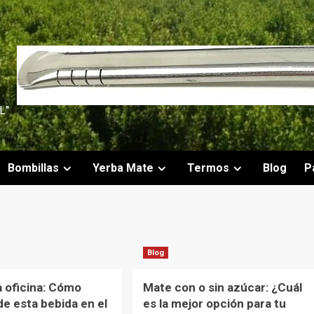
L"
Bombillas
Yerba Mate
Termos
Blog
P
Blog
a oficina: Cómo
Mate con o sin azúcar: ¿Cuál
de esta bebida en el
es la mejor opción para tu