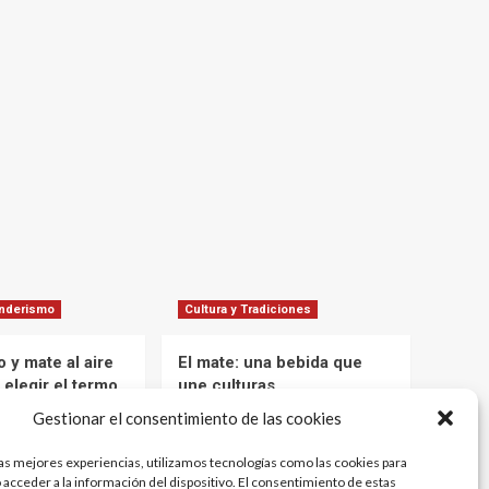
enderismo
Cultura y Tradiciones
 y mate al aire
El mate: una bebida que
 elegir el termo
une culturas
mantener el agua
Marcelo
1 año atrás
Gestionar el consentimiento de las cookies
 tus aventuras
12 meses atrás
las mejores experiencias, utilizamos tecnologías como las cookies para
 acceder a la información del dispositivo. El consentimiento de estas