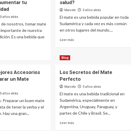
 aumentar tu
salud?
idad
Marcelo
3 años atrás
El mate es una bebida popular en toda
3 años atrás
Sudamérica y cada vez es más común
 de nosotros, tomar mate
en otros lugares del mundo....
 importante de nuestra
adición. Es una bebida que
Leer
Leer más
más
sobre
Mate
Blog
con
e
o
jores Accesorios
Los Secretos del Mate
sin
azúcar:
arar un Mate
Perfecto
¿Cuál
a:
Marcelo
3 años atrás
es
o
El mate es una bebida tradicional en
3 años atrás
la
utar
Sudamérica, especialmente en
mejor
n: Preparar un buen mate
opción
Argentina, Uruguay, Paraguay, y
ata de tener la yerba y el
para
partes de Chile y Brasil. Se...
. Hay una gran...
da
tu
Leer
salud?
Leer más
más
jo