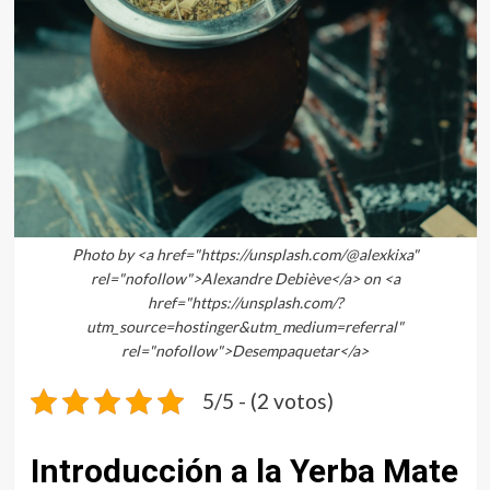
Photo by <a href="https://unsplash.com/@alexkixa"
rel="nofollow">Alexandre Debiève</a> on <a
href="https://unsplash.com/?
utm_source=hostinger&utm_medium=referral"
rel="nofollow">Desempaquetar</a>
5/5 - (2 votos)
Introducción a la Yerba Mate