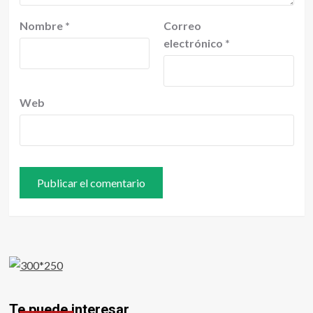
Nombre
*
Correo
electrónico
*
Web
Te puede interesar