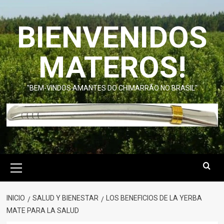
Saltar
al
BIENVENIDOS
contenido
MATEROS!
"BEM-VINDOS AMANTES DO CHIMARRÃO NO BRASIL"
Menú
primario
INICIO
SALUD Y BIENESTAR
LOS BENEFICIOS DE LA YERBA
MATE PARA LA SALUD