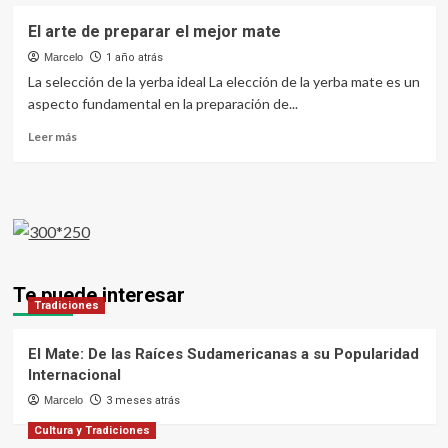
El arte de preparar el mejor mate
Marcelo
1 año atrás
La selección de la yerba ideal La elección de la yerba mate es un
aspecto fundamental en la preparación de...
Leer
Leer más
más
sobre
El
arte
de
preparar
el
mejor
Te puede interesar
mate
Tradiciones
El Mate: De las Raíces Sudamericanas a su Popularidad
Internacional
Marcelo
3 meses atrás
Cultura y Tradiciones