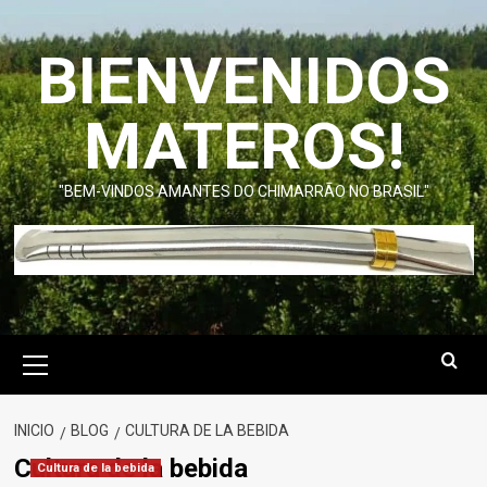
Saltar
al
BIENVENIDOS
contenido
MATEROS!
"BEM-VINDOS AMANTES DO CHIMARRÃO NO BRASIL"
Menú
primario
INICIO
BLOG
CULTURA DE LA BEBIDA
Cultura de la bebida
Cultura de la bebida