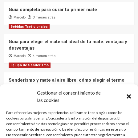
Guía completa para curar tu primer mate
Marcelo
3 meses atrás
Bebidas Tradicionales
Guía para elegir el material ideal de tu mate: ventajas y
desventajas
Marcelo
4 meses atrás
Equipo de Senderismo
Senderismo y mate al aire libre: cómo elegir el termo
ideal para mantener el agua caliente en tus aventuras
Gestionar el consentimiento de
Marcelo
12 meses atrás
las cookies
Cultura y Tradiciones
Para ofrecer las mejores experiencias, utilizamos tecnologías como las
cookies para almacenar y/o acceder a la información del dispositivo. El
El mate: una bebida que une culturas
consentimiento de estas tecnologías nos permitirá procesar datos como el
Marcelo
1 año atrás
comportamiento de navegación o las identificaciones únicas en este sitio.
No consentir o retirar el consentimiento, puede afectar negativamente a