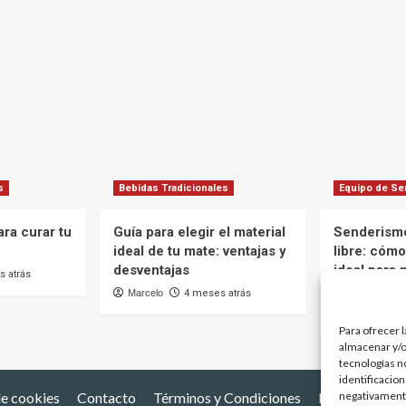
s
Bebidas Tradicionales
Equipo de S
ra curar tu
Guía para elegir el material
Senderismo
ideal de tu mate: ventajas y
libre: cómo
desventajas
ideal para 
 atrás
caliente en
Marcelo
4 meses atrás
Marcelo
Para ofrecer 
almacenar y/o
tecnologías n
identificacion
negativamente
de cookies
Contacto
Términos y Condiciones
Países Mater