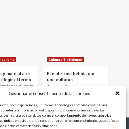
enderismo
Cultura y Tradiciones
 y mate al aire
El mate: una bebida que
 elegir el termo
une culturas
mantener el agua
Marcelo
1 año atrás
 tus aventuras
Gestionar el consentimiento de las cookies
12 meses atrás
las mejores experiencias, utilizamos tecnologías como las cookies para
 acceder a la información del dispositivo. El consentimiento de estas
os permitirá procesar datos como el comportamiento de navegación o las
es únicas en este sitio. No consentir o retirar el consentimiento, puede afectar
 a ciertas características y funciones.
os
Argentina
Uruguay
Paraguay
Brasil