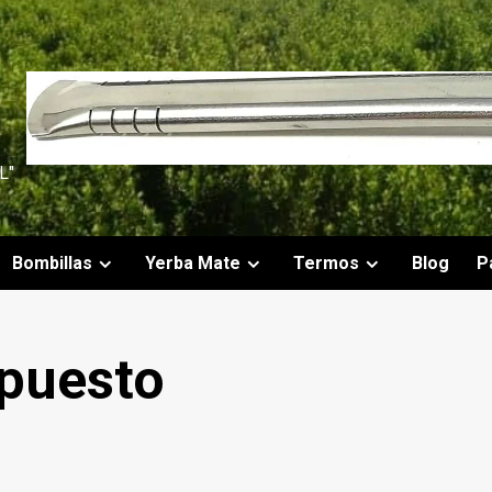
L"
Bombillas
Yerba Mate
Termos
Blog
P
puesto