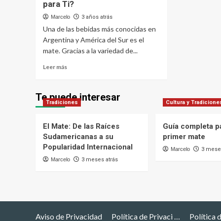
para Ti?
Marcelo
3 años atrás
Una de las bebidas más conocidas en
Argentina y América del Sur es el
mate. Gracias a la variedad de...
Leer
Leer más
más
sobre
Los
Te puede interesar
Tradiciones
Diferentes
Cultura y Tradicione
Tipos
de
El Mate: De las Raíces
Guía completa pa
Yerba
Sudamericanas a su
primer mate
Mate:
Popularidad Internacional
¿Cuál
Marcelo
3 meses
es
Marcelo
3 meses atrás
la
Mejor
para
Ti?
Aviso de Privacidad
Política de Privaci …
Política 