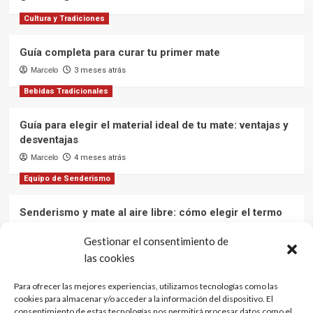
Cultura y Tradiciones
Guía completa para curar tu primer mate
Marcelo
3 meses atrás
Bebidas Tradicionales
Guía para elegir el material ideal de tu mate: ventajas y
desventajas
Marcelo
4 meses atrás
Equipo de Senderismo
Senderismo y mate al aire libre: cómo elegir el termo
ideal para mantener el agua caliente en tus aventuras
Gestionar el consentimiento de
Marcelo
12 meses atrás
las cookies
Cultura y Tradiciones
Para ofrecer las mejores experiencias, utilizamos tecnologías como las
cookies para almacenar y/o acceder a la información del dispositivo. El
El mate: una bebida que une culturas
consentimiento de estas tecnologías nos permitirá procesar datos como el