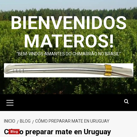
Saltar
al
BIENVENIDOS
contenido
MATEROS!
"BEM-VINDOS AMANTES DO CHIMARRÃO NO BRASIL"
Menú
primario
INICIO
BLOG
CÓMO PREPARAR MATE EN URUGUAY
Cómo preparar mate en Uruguay
Blog