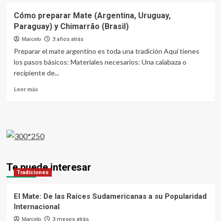
Cómo preparar Mate (Argentina, Uruguay,
Paraguay) y Chimarrão (Brasil)
Marcelo
3 años atrás
Preparar el mate argentino es toda una tradición Aquí tienes
los pasos básicos: Materiales necesarios: Una calabaza o
recipiente de...
Leer
Leer más
más
sobre
Cómo
preparar
Mate
(Argentina,
Uruguay,
Paraguay)
Te puede interesar
y
Tradiciones
Chimarrão
(Brasil)
El Mate: De las Raíces Sudamericanas a su Popularidad
Internacional
Marcelo
3 meses atrás