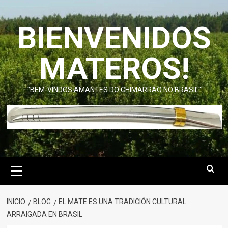
Saltar
al
BIENVENIDOS
contenido
MATEROS!
"BEM-VINDOS AMANTES DO CHIMARRÃO NO BRASIL"
Menú
primario
INICIO
BLOG
EL MATE ES UNA TRADICIÓN CULTURAL
ARRAIGADA EN BRASIL