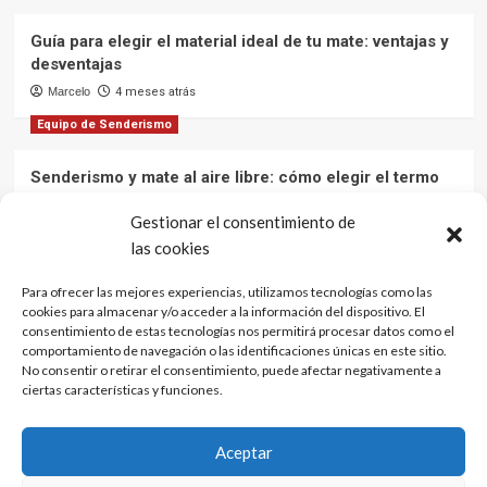
Guía para elegir el material ideal de tu mate: ventajas y
desventajas
Marcelo
4 meses atrás
Equipo de Senderismo
Senderismo y mate al aire libre: cómo elegir el termo
ideal para mantener el agua caliente en tus aventuras
Gestionar el consentimiento de
Marcelo
12 meses atrás
las cookies
Cultura y Tradiciones
Para ofrecer las mejores experiencias, utilizamos tecnologías como las
El mate: una bebida que une culturas
cookies para almacenar y/o acceder a la información del dispositivo. El
consentimiento de estas tecnologías nos permitirá procesar datos como el
Marcelo
1 año atrás
comportamiento de navegación o las identificaciones únicas en este sitio.
No consentir o retirar el consentimiento, puede afectar negativamente a
ciertas características y funciones.
Aviso de Privacidad
Política de Privaci …
Aceptar
Política de cookies
Contacto
Términos y Condiciones