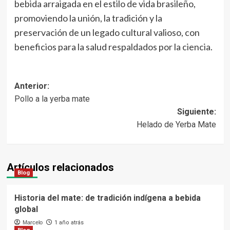
bebida arraigada en el estilo de vida brasileño,
promoviendo la unión, la tradición y la
preservación de un legado cultural valioso, con
beneficios para la salud respaldados por la ciencia.
Navegación
Anterior:
Pollo a la yerba mate
de
Siguiente:
entradas
Helado de Yerba Mate
Artículos relacionados
Blog
Historia del mate: de tradición indígena a bebida
global
Marcelo
1 año atrás