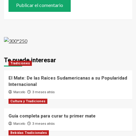
Te puede interesar
Tradiciones
El Mate: De las Raíces Sudamericanas a su Popularidad
Internacional
Marcelo
3 meses atrás
Cultura y Tradiciones
Guía completa para curar tu primer mate
Marcelo
3 meses atrás
Bebidas Tradicionales